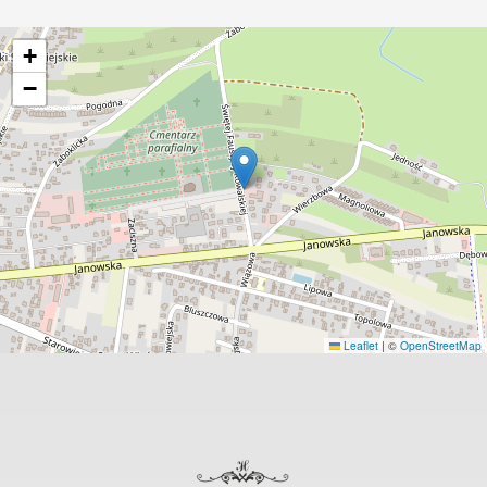
+
−
Leaflet
|
©
OpenStreetMap