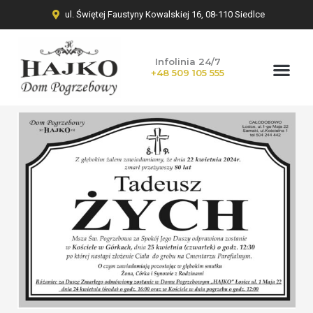
ul. Świętej Faustyny Kowalskiej 16, 08-110 Siedlce
Infolinia 24/7
+48 509 105 555