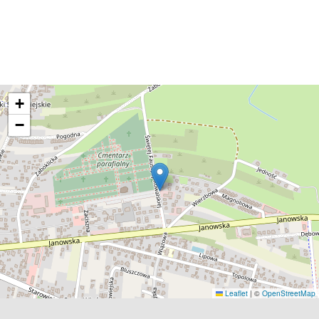
+
−
Leaflet
|
©
OpenStreetMap