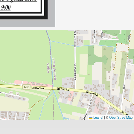
Leaflet
|
©
OpenStreetMap