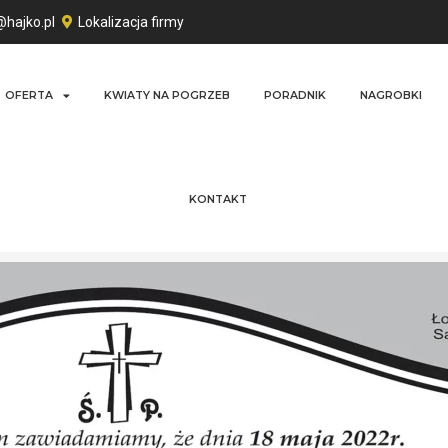
@hajko.pl
Lokalizacja firmy
OFERTA
KWIATY NA POGRZEB
PORADNIK
NAGROBKI
KONTAKT