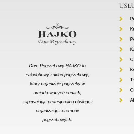
usł
P
K
P
K
C
Dom Pogrzebowy HAJKO to
Kw
całodobowy zakład pogrzebowy,
T
który organizuje pogrzeby w
Or
umiarkowanych cenach,
A
zapewniając profesjonalną obsługę i
organizację ceremonii
pogrzebowych.