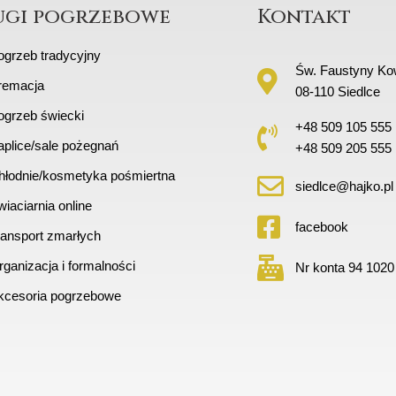
ugi pogrzebowe
Kontakt
ogrzeb tradycyjny
Św. Faustyny Kow
remacja
08-110 Siedlce
ogrzeb świecki
+48 509 105 555
aplice/sale pożegnań
+48 509 205 555
hłodnie/kosmetyka pośmiertna
siedlce@hajko.pl
iaciarnia online
facebook
ransport zmarłych
ganizacja i formalności
Nr konta 94 1020
kcesoria pogrzebowe