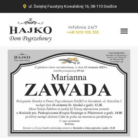
ul. Świętej Faustyny Kowalskiej 16, 08-110 Siedlce
Infolinia 24/7
+48 509 105 555