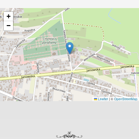
+
−
Leaflet
|
©
OpenStreetMap