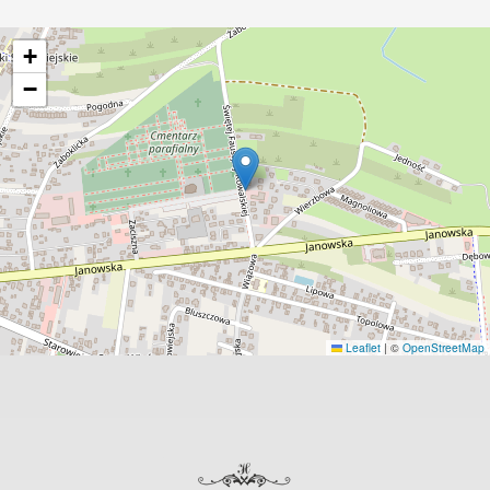
+
−
Leaflet
|
©
OpenStreetMap