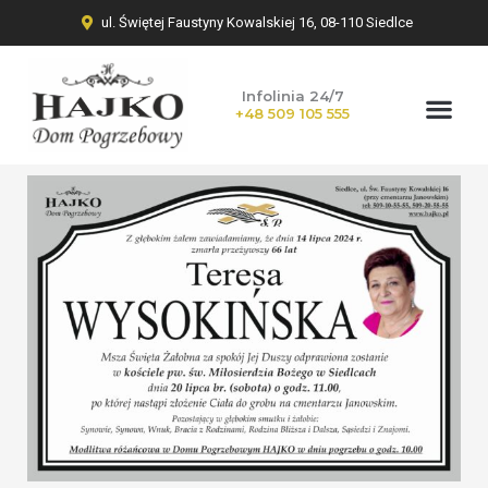
ul. Świętej Faustyny Kowalskiej 16, 08-110 Siedlce
Infolinia 24/7
+48 509 105 555