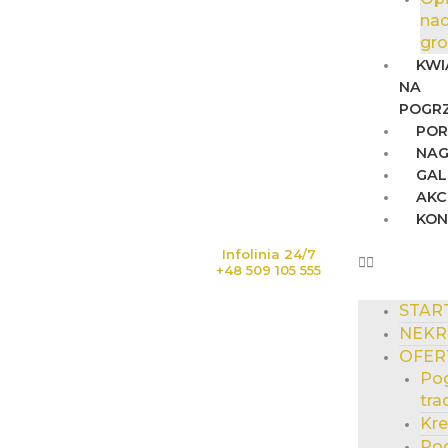
na
gr
KWI
NA
POGR
POR
NAG
GAL
AKC
KO
Infolinia 24/7
+48 509 105 555
STAR
NEKR
OFER
Po
tra
Kr
Po