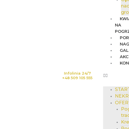
na
gr
KWI
NA
POGR
POR
NAG
GAL
AKC
KO
Infolinia 24/7
+48 509 105 555
STAR
NEKR
OFER
Po
tra
Kr
Po