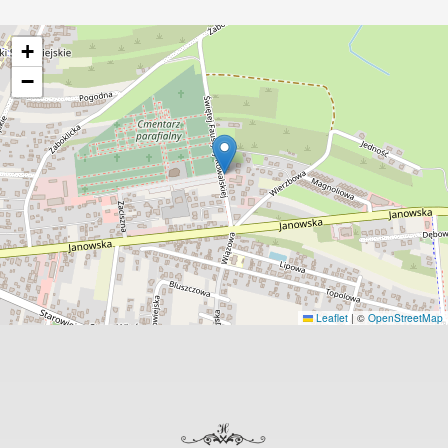
+
−
Leaflet
|
©
OpenStreetMap