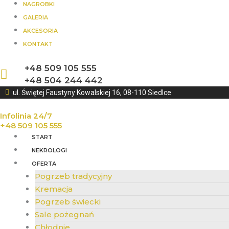
NAGROBKI
GALERIA
AKCESORIA
KONTAKT
+48 509 105 555
+48 504 244 442
ul. Świętej Faustyny Kowalskiej 16, 08-110 Siedlce
Infolinia 24/7
+48 509 105 555
START
NEKROLOGI
OFERTA
Pogrzeb tradycyjny
Kremacja
Pogrzeb świecki
Sale pożegnań
Chłodnie