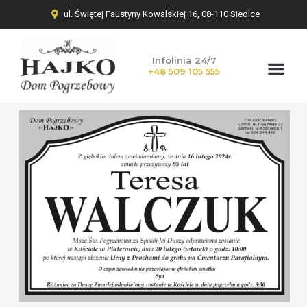
ul. Świętej Faustyny Kowalskiej 16, 08-110 Siedlce
Infolinia 24/7
+48 509 105 555