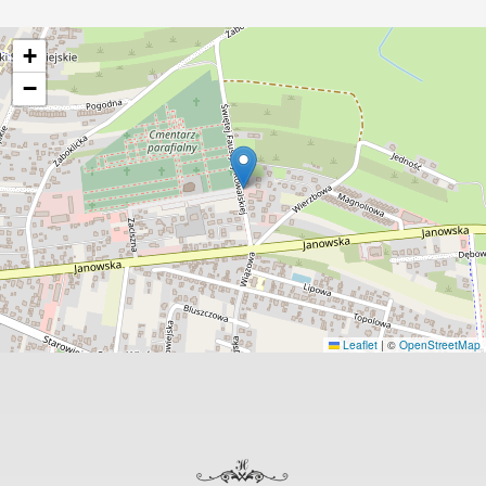
+
−
Leaflet
|
©
OpenStreetMap