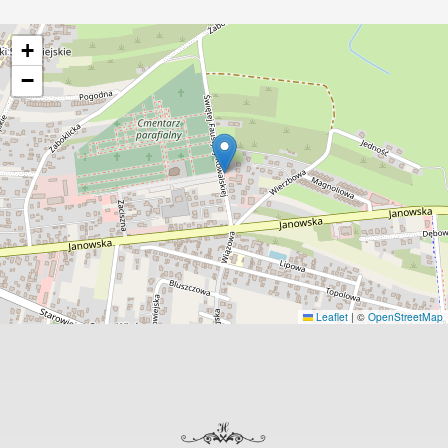
+
−
Leaflet
|
©
OpenStreetMap