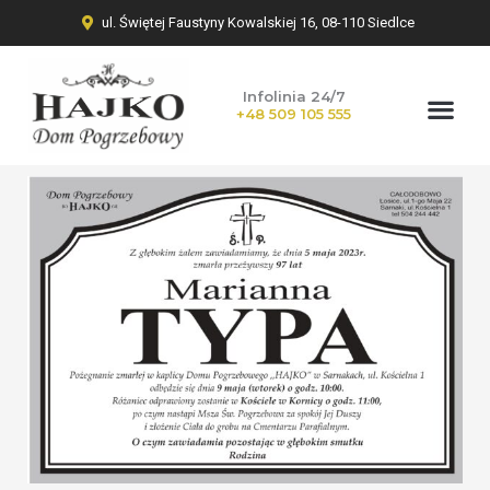
ul. Świętej Faustyny Kowalskiej 16, 08-110 Siedlce
Infolinia 24/7
+48 509 105 555