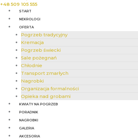
+48 509 105 555
START
NEKROLOGI
OFERTA
Pogrzeb tradycyjny
Kremacja
Pogrzeb świecki
Sale pożegnań
Chłodnie
Transport zmarłych
Nagrobki
Organizacja formalności
Opieka nad grobami
KWIATY NA POGRZEB
PORADNIK
NAGROBKI
GALERIA
AKCESORIA