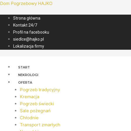
Dom Pogrzebowy HAJKO
Strona główna
Kontakt 24/7
Profil na facebooku
siedlce@hajko.pl
Lokalizacja firmy
START
NEKROLOGI
OFERTA
Pogrzeb tradycyjny
Kremacja
Pogrzeb świecki
Sale pożegnań
Chłodnie
Transport zmarłych