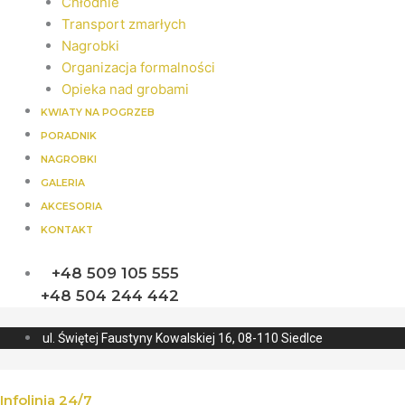
Chłodnie
Transport zmarłych
Nagrobki
Organizacja formalności
Opieka nad grobami
KWIATY NA POGRZEB
PORADNIK
NAGROBKI
GALERIA
AKCESORIA
KONTAKT
+48 509 105 555
+48 504 244 442
ul. Świętej Faustyny Kowalskiej 16, 08-110 Siedlce
Infolinia 24/7