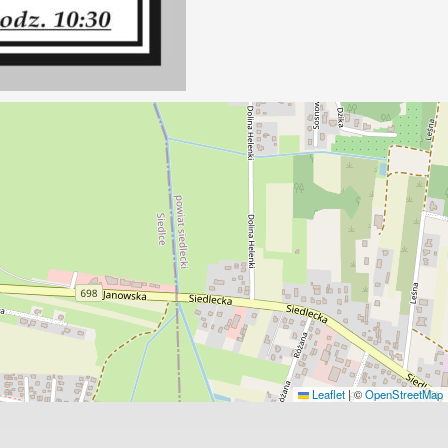
Leaflet
|
©
OpenStreetMap