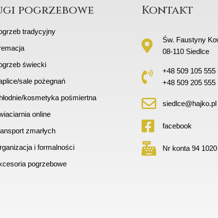
ugi pogrzebowe
Kontakt
ogrzeb tradycyjny
Św. Faustyny Kow
remacja
08-110 Siedlce
ogrzeb świecki
+48 509 105 555
aplice/sale pożegnań
+48 509 205 555
hłodnie/kosmetyka pośmiertna
siedlce@hajko.pl
iaciarnia online
facebook
ransport zmarłych
ganizacja i formalności
Nr konta 94 1020
kcesoria pogrzebowe