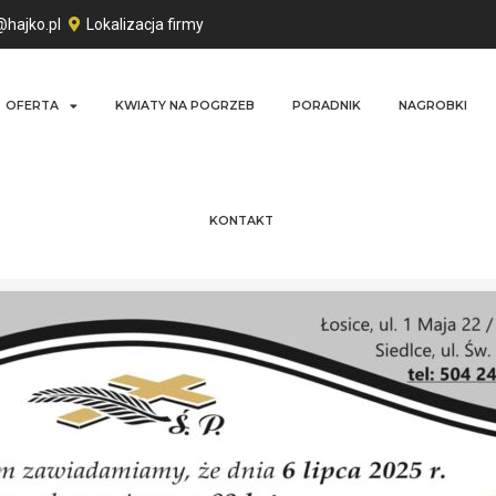
@hajko.pl
Lokalizacja firmy
OFERTA
KWIATY NA POGRZEB
PORADNIK
NAGROBKI
KONTAKT