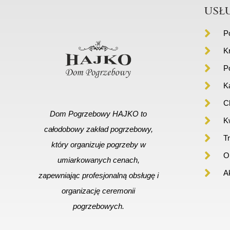
usł
P
K
P
K
C
Dom Pogrzebowy HAJKO to
Kw
całodobowy zakład pogrzebowy,
T
który organizuje pogrzeby w
Or
umiarkowanych cenach,
A
zapewniając profesjonalną obsługę i
organizację ceremonii
pogrzebowych.