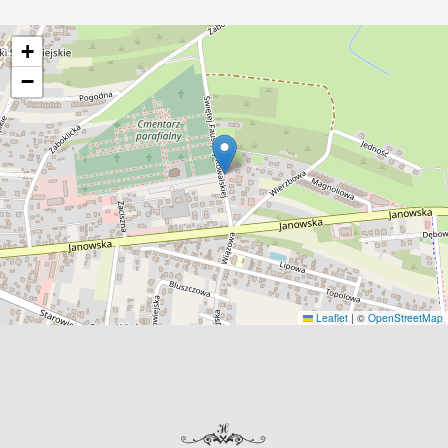
+
−
Leaflet
|
©
OpenStreetMap