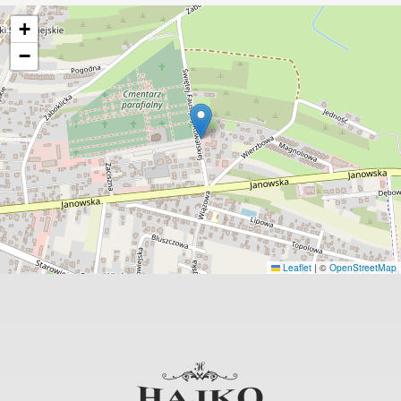
+
−
Leaflet
|
©
OpenStreetMap