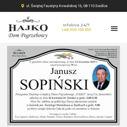
ul. Świętej Faustyny Kowalskiej 16, 08-110 Siedlce
Infolinia 24/7
+48 509 105 555