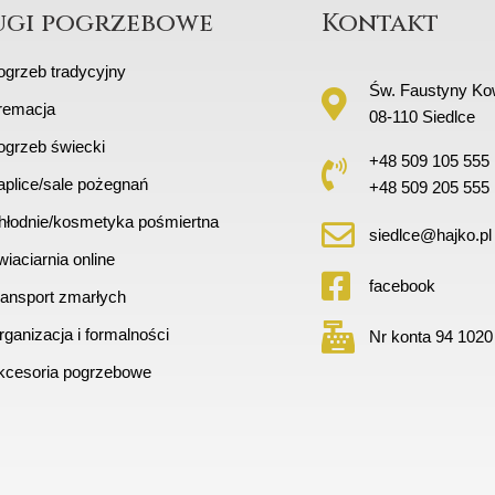
ugi pogrzebowe
Kontakt
ogrzeb tradycyjny
Św. Faustyny Kow
remacja
08-110 Siedlce
ogrzeb świecki
+48 509 105 555
aplice/sale pożegnań
+48 509 205 555
hłodnie/kosmetyka pośmiertna
siedlce@hajko.pl
iaciarnia online
facebook
ransport zmarłych
ganizacja i formalności
Nr konta 94 1020
kcesoria pogrzebowe