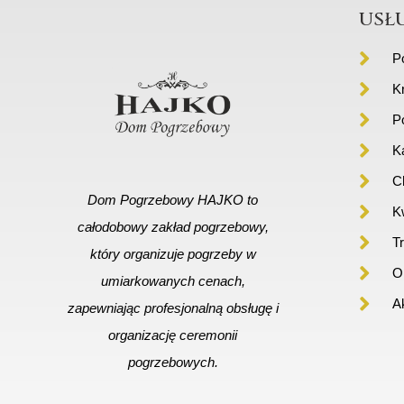
usł
P
K
P
K
C
Dom Pogrzebowy HAJKO to
Kw
całodobowy zakład pogrzebowy,
T
który organizuje pogrzeby w
Or
umiarkowanych cenach,
A
zapewniając profesjonalną obsługę i
organizację ceremonii
pogrzebowych.