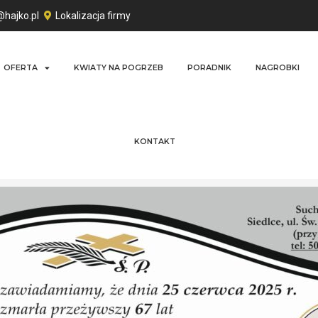
@hajko.pl
Lokalizacja firmy
OFERTA
KWIATY NA POGRZEB
PORADNIK
NAGROBKI
KONTAKT