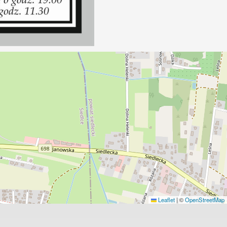
Leaflet
|
©
OpenStreetMap