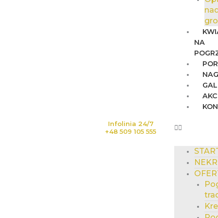
na
gr
KWI
NA
POGR
POR
NAG
GAL
AKC
KO
Infolinia 24/7
+48 509 105 555
STAR
NEKR
OFER
Po
tra
Kr
Po