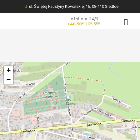
ul. Świętej Faustyny Kowalskiej 16, 08-110 Siedlce
Infolinia 24/7
+48 509 105 555
KWIATY NA POGR
+
−