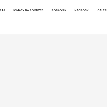
RTA
KWIATY NA POGRZEB
PORADNIK
NAGROBKI
GALER