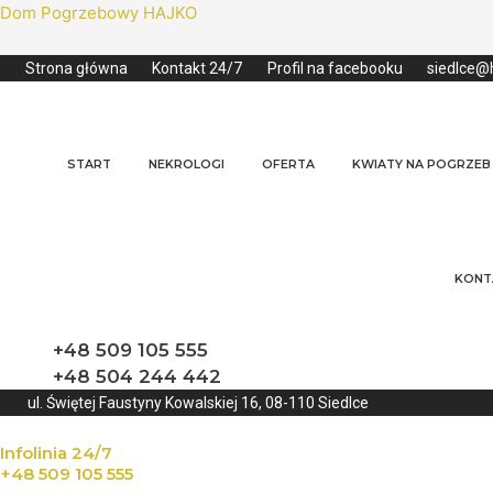
Dom Pogrzebowy HAJKO
Strona główna
Kontakt 24/7
Profil na facebooku
siedlce@h
START
NEKROLOGI
OFERTA
KWIATY NA POGRZEB
KONT
+48 509 105 555
+48 504 244 442
ul. Świętej Faustyny Kowalskiej 16, 08-110 Siedlce
Infolinia 24/7
+48 509 105 555