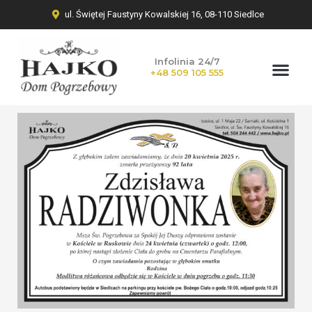
ul. Świętej Faustyny Kowalskiej 16, 08-110 Siedlce
Infolinia 24/7
+48 509 105 555