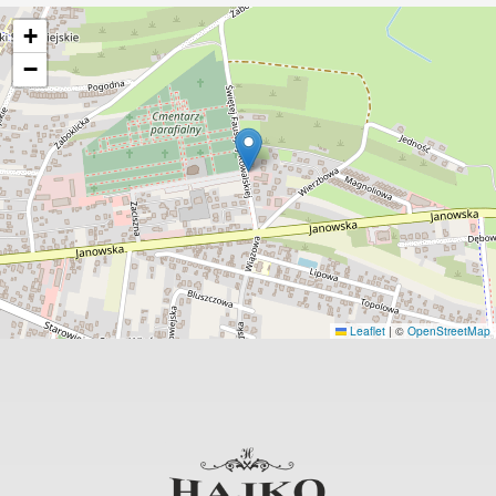
+
−
Leaflet
|
©
OpenStreetMap