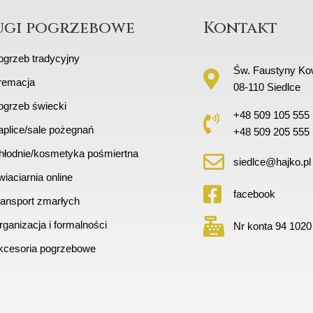
ugi pogrzebowe
Kontakt
ogrzeb tradycyjny
Św. Faustyny Kow
remacja
08-110 Siedlce
ogrzeb świecki
+48 509 105 555
aplice/sale pożegnań
+48 509 205 555
hłodnie/kosmetyka pośmiertna
siedlce@hajko.pl
iaciarnia online
facebook
ransport zmarłych
ganizacja i formalności
Nr konta 94 1020
kcesoria pogrzebowe