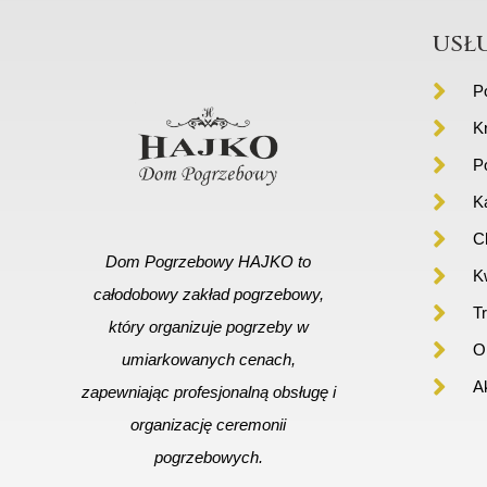
usł
P
K
P
K
C
Dom Pogrzebowy HAJKO to
Kw
całodobowy zakład pogrzebowy,
T
który organizuje pogrzeby w
Or
umiarkowanych cenach,
A
zapewniając profesjonalną obsługę i
organizację ceremonii
pogrzebowych.