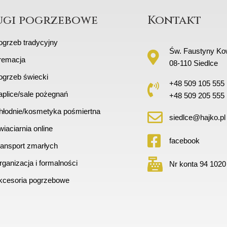
ugi pogrzebowe
Kontakt
ogrzeb tradycyjny
Św. Faustyny Kow
remacja
08-110 Siedlce
ogrzeb świecki
+48 509 105 555
aplice/sale pożegnań
+48 509 205 555
hłodnie/kosmetyka pośmiertna
siedlce@hajko.pl
iaciarnia online
facebook
ransport zmarłych
ganizacja i formalności
Nr konta 94 1020
kcesoria pogrzebowe