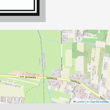
Leaflet
|
©
OpenStreetMap