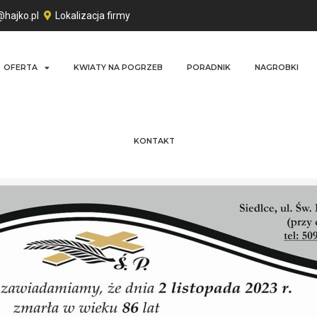
@hajko.pl
Lokalizacja firmy
OFERTA
KWIATY NA POGRZEB
PORADNIK
NAGROBKI
KONTAKT