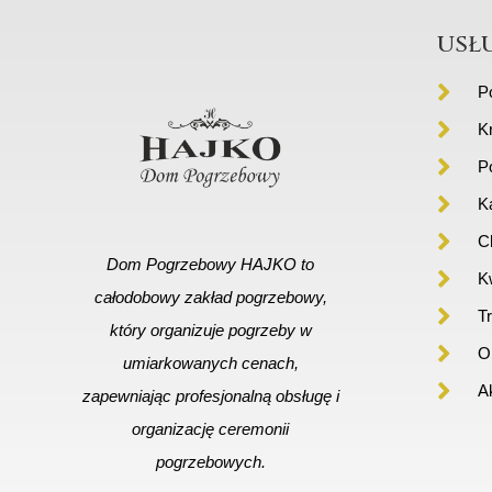
usł
P
K
P
K
C
Dom Pogrzebowy HAJKO to
Kw
całodobowy zakład pogrzebowy,
T
który organizuje pogrzeby w
Or
umiarkowanych cenach,
A
zapewniając profesjonalną obsługę i
organizację ceremonii
pogrzebowych.