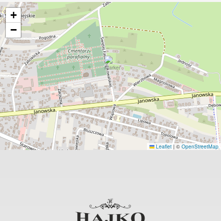
+
−
Leaflet
|
©
OpenStreetMap