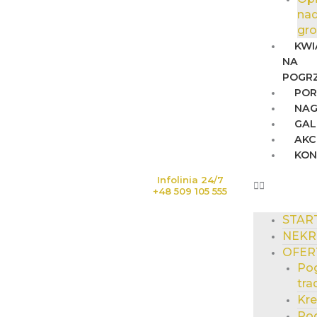
na
gr
KWI
NA
POGR
POR
NAG
GAL
AKC
KO
Infolinia 24/7
+48 509 105 555
STAR
NEKR
OFER
Po
tra
Kr
Po