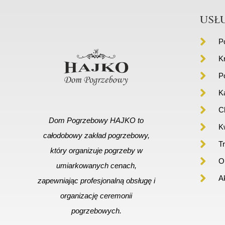
usł
P
K
P
K
C
Dom Pogrzebowy HAJKO to
Kw
całodobowy zakład pogrzebowy,
T
który organizuje pogrzeby w
Or
umiarkowanych cenach,
A
zapewniając profesjonalną obsługę i
organizację ceremonii
pogrzebowych.