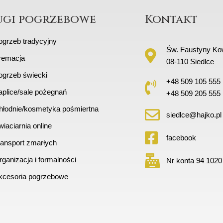
ugi pogrzebowe
Kontakt
ogrzeb tradycyjny
Św. Faustyny Kow
remacja
08-110 Siedlce
ogrzeb świecki
+48 509 105 555
aplice/sale pożegnań
+48 509 205 555
hłodnie/kosmetyka pośmiertna
siedlce@hajko.pl
iaciarnia online
facebook
ransport zmarłych
ganizacja i formalności
Nr konta 94 1020
kcesoria pogrzebowe