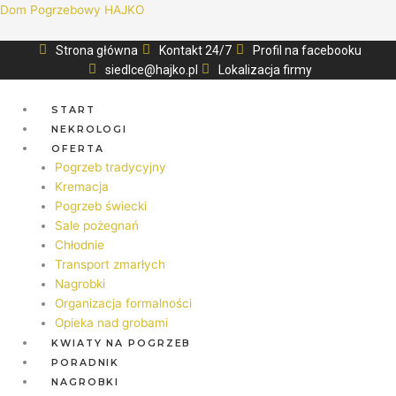
Dom Pogrzebowy HAJKO
Strona główna
Kontakt 24/7
Profil na facebooku
siedlce@hajko.pl
Lokalizacja firmy
START
NEKROLOGI
OFERTA
Pogrzeb tradycyjny
Kremacja
Pogrzeb świecki
Sale pożegnań
Chłodnie
Transport zmarłych
Nagrobki
Organizacja formalności
Opieka nad grobami
KWIATY NA POGRZEB
PORADNIK
NAGROBKI