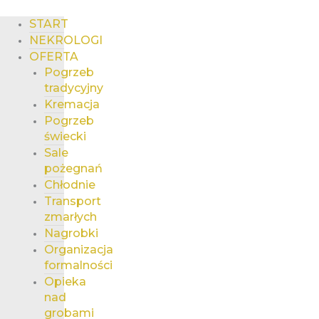
START
NEKROLOGI
OFERTA
Pogrzeb
tradycyjny
Kremacja
Pogrzeb
świecki
Sale
pożegnań
Chłodnie
Transport
zmarłych
Nagrobki
Organizacja
formalności
Opieka
nad
grobami