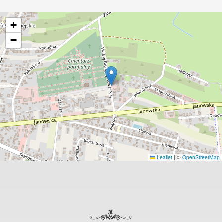
+
−
Leaflet
|
©
OpenStreetMap