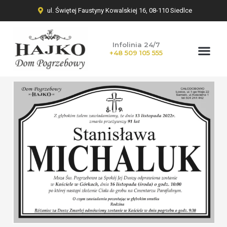
ul. Świętej Faustyny Kowalskiej 16, 08-110 Siedlce
Infolinia 24/7
+48 509 105 555