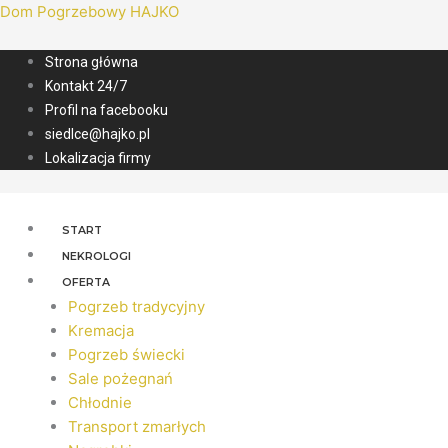
Dom Pogrzebowy HAJKO
Strona główna
Kontakt 24/7
Profil na facebooku
siedlce@hajko.pl
Lokalizacja firmy
START
NEKROLOGI
OFERTA
Pogrzeb tradycyjny
Kremacja
Pogrzeb świecki
Sale pożegnań
Chłodnie
Transport zmarłych