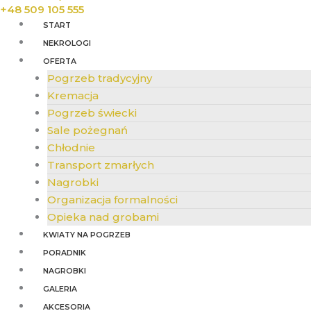
+48 509 105 555
START
NEKROLOGI
OFERTA
Pogrzeb tradycyjny
Kremacja
Pogrzeb świecki
Sale pożegnań
Chłodnie
Transport zmarłych
Nagrobki
Organizacja formalności
Opieka nad grobami
KWIATY NA POGRZEB
PORADNIK
NAGROBKI
GALERIA
AKCESORIA