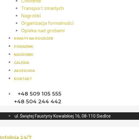
Chłodnie
Transport zmarłych
Nagrobki
Organizacja formalności
Opieka nad grobami
KWIATY NA POGRZEB
PORADNIK
NAGROBKI
GALERIA
AKCESORIA
KONTAKT
+48 509 105 555
+48 504 244 442
ul. Świętej Faustyny Kowalskiej 16, 08-110 Siedlce
Infolinia 24/7