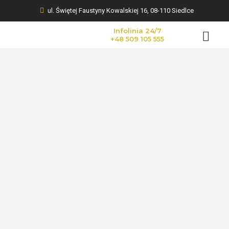
ul. Świętej Faustyny Kowalskiej 16, 08-110 Siedlce
Infolinia 24/7
+48 509 105 555
KWIATY NA POGR