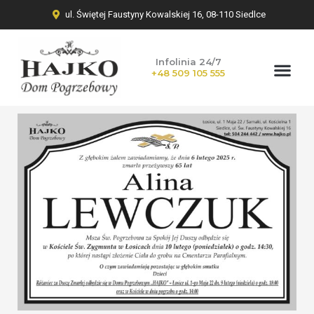
ul. Świętej Faustyny Kowalskiej 16, 08-110 Siedlce
Infolinia 24/7
+48 509 105 555