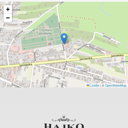
+
−
Leaflet
|
©
OpenStreetMap