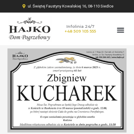
ul. Świętej Faustyny Kowalskiej 16, 08-110 Siedlce
Infolinia 24/7
+48 509 105 555