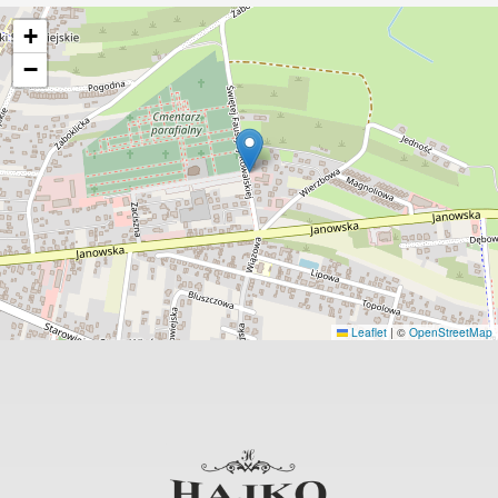
+
−
Leaflet
|
©
OpenStreetMap