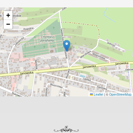
+
−
Leaflet
|
©
OpenStreetMap