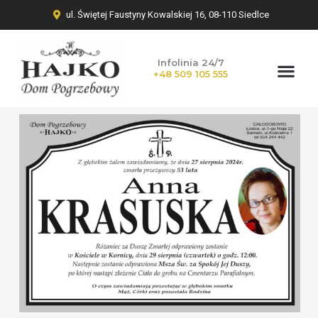
ul. Świętej Faustyny Kowalskiej 16, 08-110 Siedlce
Infolinia 24/7
+48 509 105 555