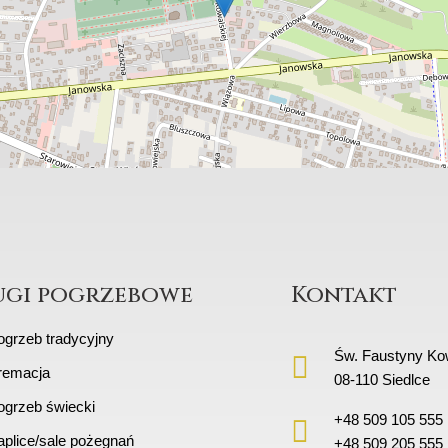
ugi pogrzebowe
Kontakt
ogrzeb tradycyjny
Św. Faustyny Kow
remacja
08-110 Siedlce
ogrzeb świecki
+48 509 105 555
aplice/sale pożegnań
+48 509 205 555