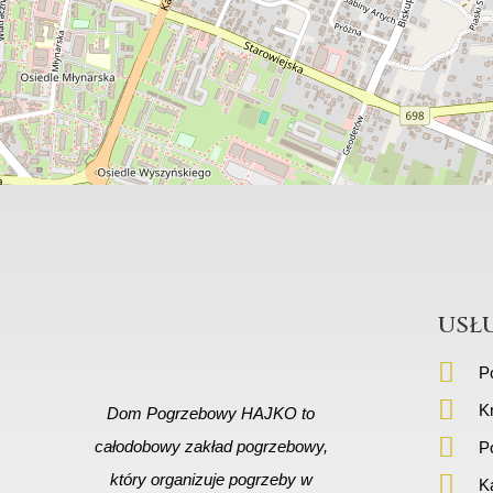
usł
P
K
Dom Pogrzebowy HAJKO to
całodobowy zakład pogrzebowy,
P
który organizuje pogrzeby w
K