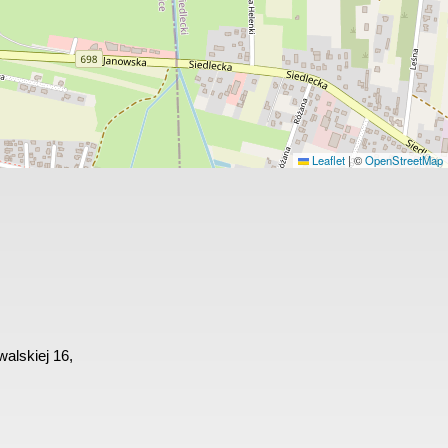
Leaflet
|
©
OpenStreetMap
alskiej 16,