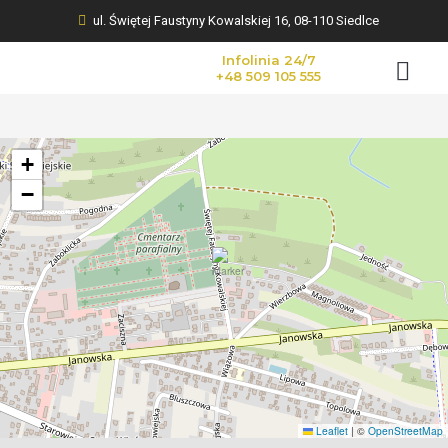
ul. Świętej Faustyny Kowalskiej 16, 08-110 Siedlce
Infolinia 24/7
+48 509 105 555
KWIATY NA POGR
+
−
Leaflet
|
©
OpenStreetMap