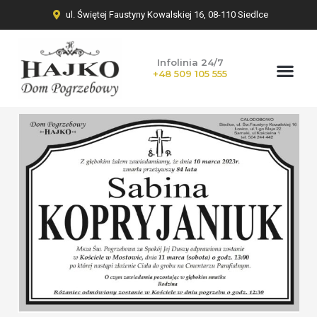
ul. Świętej Faustyny Kowalskiej 16, 08-110 Siedlce
Infolinia 24/7
+48 509 105 555