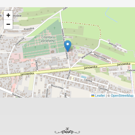
+
−
Leaflet
|
©
OpenStreetMap