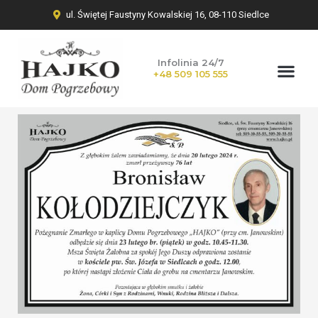
ul. Świętej Faustyny Kowalskiej 16, 08-110 Siedlce
Infolinia 24/7
+48 509 105 555