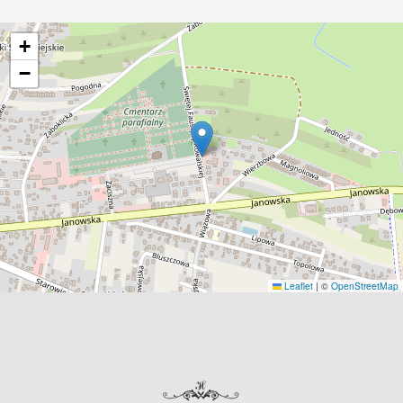
+
−
Leaflet
|
©
OpenStreetMap