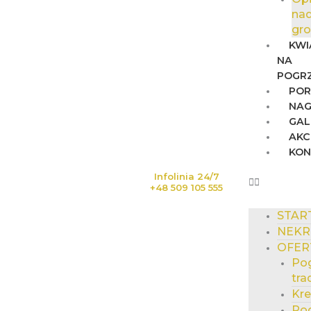
na
gr
KWI
NA
POGR
POR
NAG
GAL
AKC
KO
Infolinia 24/7
+48 509 105 555
STAR
NEKR
OFER
Po
tra
Kr
Po