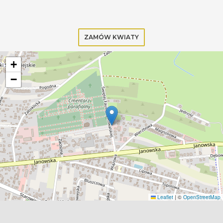
ZAMÓW KWIATY
+
−
Leaflet
|
©
OpenStreetMap