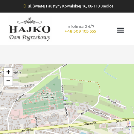
ul. Świętej Faustyny Kowalskiej 16, 08-110 Siedlce
Infolinia 24/7
+48 509 105 555
KWIATY NA POGR
+
−