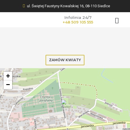
ul. Świętej Faustyny Kowalskiej 16, 08-110 Siedlce
Infolinia 24/7
+48 509 105 555
KWIATY NA POGR
ZAMÓW KWIATY
+
−