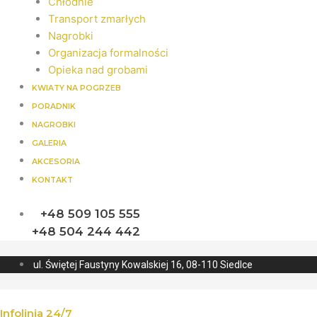
Chłodnie
Transport zmarłych
Nagrobki
Organizacja formalności
Opieka nad grobami
KWIATY NA POGRZEB
PORADNIK
NAGROBKI
GALERIA
AKCESORIA
KONTAKT
+48 509 105 555
+48 504 244 442
ul. Świętej Faustyny Kowalskiej 16, 08-110 Siedlce
Infolinia 24/7