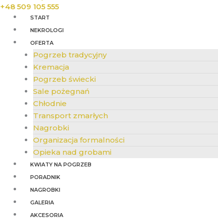
+48 509 105 555
START
NEKROLOGI
OFERTA
Pogrzeb tradycyjny
Kremacja
Pogrzeb świecki
Sale pożegnań
Chłodnie
Transport zmarłych
Nagrobki
Organizacja formalności
Opieka nad grobami
KWIATY NA POGRZEB
PORADNIK
NAGROBKI
GALERIA
AKCESORIA