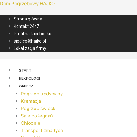
Dom Pogrzebowy HAJKO
Strona główna
Kontakt 24/7
Profil na facebooku
siedlce@hajko.pl
Lokalizacja firmy
START
NEKROLOGI
OFERTA
Pogrzeb tradycyjny
Kremacja
Pogrzeb świecki
Sale pożegnań
Chłodnie
Transport zmarłych