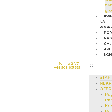
na
gr
KWI
NA
POGR
POR
NAG
GAL
AKC
KO
Infolinia 24/7
+48 509 105 555
STAR
NEKR
OFER
Po
tra
Kr
Po