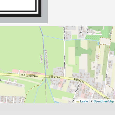
Leaflet
|
©
OpenStreetMap