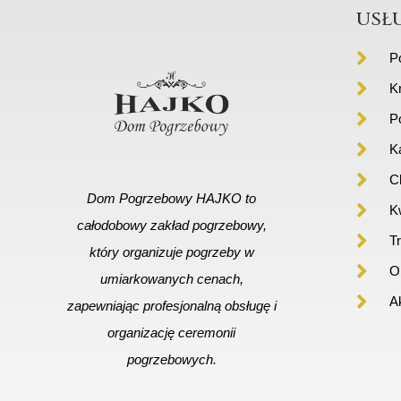
usł
P
K
P
K
C
Dom Pogrzebowy HAJKO to
Kw
całodobowy zakład pogrzebowy,
T
który organizuje pogrzeby w
Or
umiarkowanych cenach,
A
zapewniając profesjonalną obsługę i
organizację ceremonii
pogrzebowych.