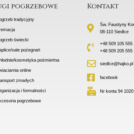
ugi pogrzebowe
Kontakt
ogrzeb tradycyjny
Św. Faustyny Kow
remacja
08-110 Siedlce
ogrzeb świecki
+48 509 105 555
aplice/sale pożegnań
+48 509 205 555
hłodnie/kosmetyka pośmiertna
siedlce@hajko.pl
iaciarnia online
facebook
ransport zmarłych
ganizacja i formalności
Nr konta 94 1020
kcesoria pogrzebowe