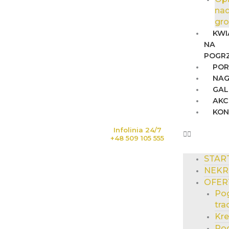
na
gr
KWI
NA
POGR
POR
NAG
GAL
AKC
KO
Infolinia 24/7
+48 509 105 555
STAR
NEKR
OFER
Po
tra
Kr
Po