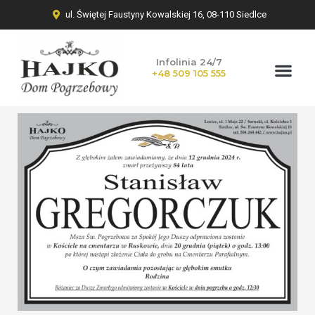
ul. Świętej Faustyny Kowalskiej 16, 08-110 Siedlce
Infolinia 24/7
+48 509 105 555