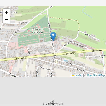
+
−
Leaflet
|
©
OpenStreetMap