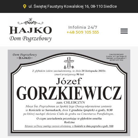
ul. Świętej Faustyny Kowalskiej 16, 08-110 Siedlce
Infolinia 24/7
+48 509 105 555