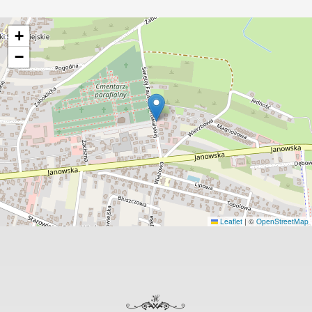
+
−
Leaflet
|
©
OpenStreetMap