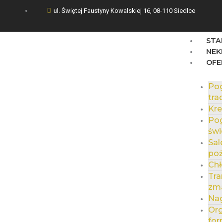
ul. Świętej Faustyny Kowalskiej 16, 08-110 Siedlce
STA
NEK
OFE
Po
tra
Kr
Po
świ
Sal
po
Chł
Tra
zma
Na
Org
for