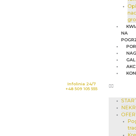
Op
na
gr
KWI
NA
POGR
POR
NAG
GAL
AKC
KO
Infolinia 24/7
+48 509 105 555
STAR
NEKR
OFER
Po
tra
Kr