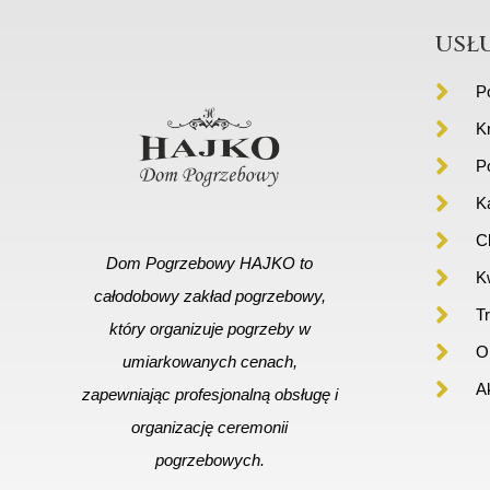
usł
P
K
P
K
C
Dom Pogrzebowy HAJKO to
Kw
całodobowy zakład pogrzebowy,
T
który organizuje pogrzeby w
Or
umiarkowanych cenach,
A
zapewniając profesjonalną obsługę i
organizację ceremonii
pogrzebowych.