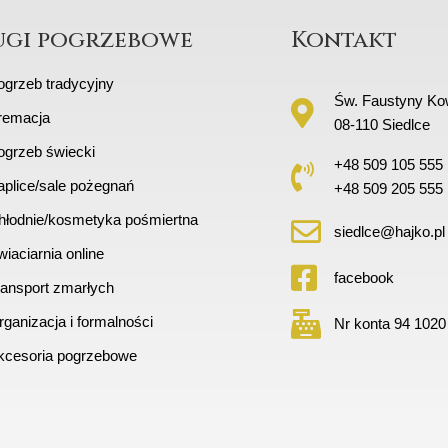
ugi pogrzebowe
Kontakt
ogrzeb tradycyjny
Św. Faustyny Kow
remacja
08-110 Siedlce
ogrzeb świecki
+48 509 105 555
aplice/sale pożegnań
+48 509 205 555
hłodnie/kosmetyka pośmiertna
siedlce@hajko.pl
iaciarnia online
facebook
ransport zmarłych
ganizacja i formalności
Nr konta 94 1020
kcesoria pogrzebowe