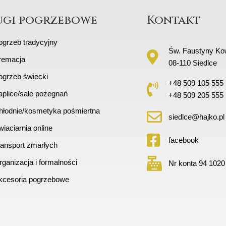
ugi pogrzebowe
Kontakt
ogrzeb tradycyjny
Św. Faustyny Kow
remacja
08-110 Siedlce
ogrzeb świecki
+48 509 105 555
aplice/sale pożegnań
+48 509 205 555
hłodnie/kosmetyka pośmiertna
siedlce@hajko.pl
iaciarnia online
facebook
ransport zmarłych
ganizacja i formalności
Nr konta 94 1020
kcesoria pogrzebowe