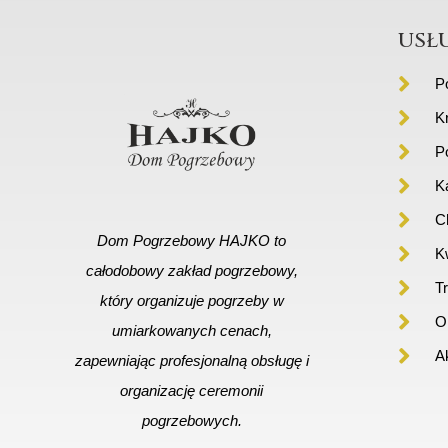
usł
P
K
P
K
C
Dom Pogrzebowy HAJKO to
Kw
całodobowy zakład pogrzebowy,
T
który organizuje pogrzeby w
Or
umiarkowanych cenach,
A
zapewniając profesjonalną obsługę i
organizację ceremonii
pogrzebowych.