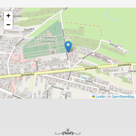
+
−
Leaflet
|
©
OpenStreetMap