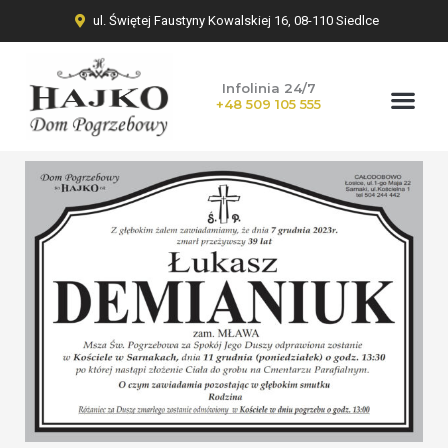
ul. Świętej Faustyny Kowalskiej 16, 08-110 Siedlce
Infolinia 24/7
+48 509 105 555